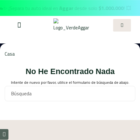
✨ ¡Separa tu auto ideal en
Aggar
desde solo
$1.000.000
! 💥
Casa
No He Encontrado Nada
Intente de nuevo por favor, utilice el formulario de búsqueda de abajo.