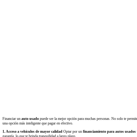
Financiar un
auto usado
puede ser la mejor opción para muchas personas. No solo te permite
una opción más inteligente que pagar en efectivo.
1. Acceso a vehículos de mayor calidad
Optar por un
financiamiento para autos usados
garantía, lo que te brinda tranquilidad a largo plazo.