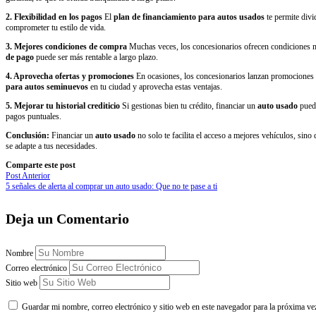
2. Flexibilidad en los pagos
El
plan de financiamiento para autos usados
te permite divi
comprometer tu estilo de vida.
3. Mejores condiciones de compra
Muchas veces, los concesionarios ofrecen condiciones más
de pago
puede ser más rentable a largo plazo.
4. Aprovecha ofertas y promociones
En ocasiones, los concesionarios lanzan promociones e
para autos seminuevos
en tu ciudad y aprovecha estas ventajas.
5. Mejorar tu historial crediticio
Si gestionas bien tu crédito, financiar un
auto usado
puede
pagos puntuales.
Conclusión:
Financiar un
auto usado
no solo te facilita el acceso a mejores vehículos, sino
se adapte a tus necesidades.
Comparte este post
Post Anterior
5 señales de alerta al comprar un auto usado: Que no te pase a ti
Deja un Comentario
Nombre
Correo electrónico
Sitio web
Guardar mi nombre, correo electrónico y sitio web en este navegador para la próxima ve